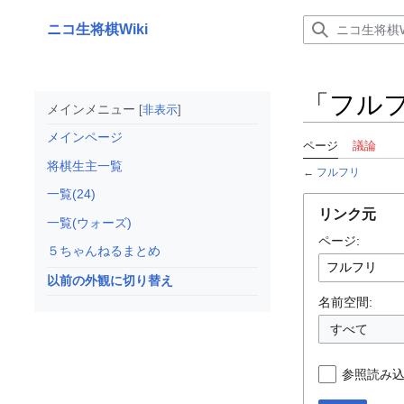
コ
ン
ニコ生将棋Wiki
テ
ン
ツ
「フル
に
メインメニュー
非表示
ス
メインページ
キ
ページ
議論
ッ
将棋生主一覧
←
フルフリ
プ
一覧(24)
リンク元
一覧(ウォーズ)
ページ:
５ちゃんねるまとめ
以前の外観に切り替え
名前空間:
すべて
参照読み