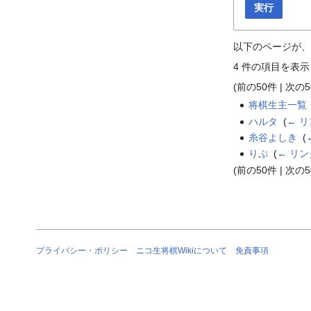
実行
以下のページが、
4 件の項目を表示
(
前の50件
|
次の5
将棋生主一覧
ハルタ
‎
(
← 
糸谷よしき
‎
(
りぷ
‎
(
← リン
(
前の50件
|
次の5
プライバシー・ポリシー
ニコ生将棋Wikiについて
免責事項