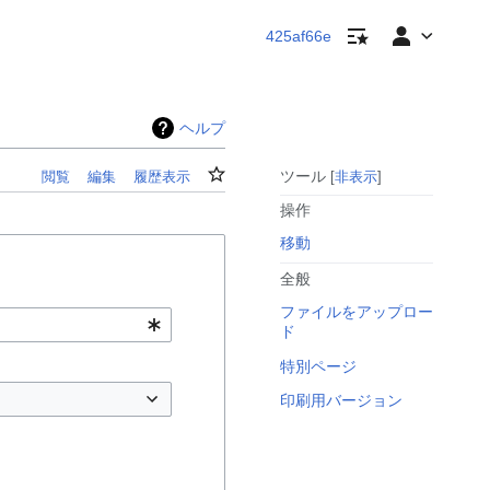
ウォッチリスト
個人用ツール
425af66e
ヘルプ
ウォッチ
ツール
閲覧
編集
履歴表示
非表示
操作
移動
全般
ファイルをアップロー
ド
特別ページ
印刷用バージョン