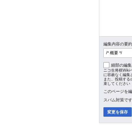
編集内容の要約
細部の編集
ニコ生将棋Wi
に容赦なく編集
また、投稿する
束してください
このページを編
スパム対策で