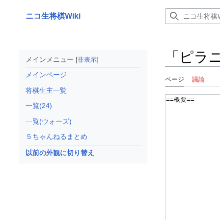
コ
ン
ニコ生将棋Wiki
テ
ン
ツ
「
ピラ
に
メインメニュー
非表示
ス
メインページ
キ
ページ
議論
ッ
将棋生主一覧
プ
一覧(24)
一覧(ウォーズ)
５ちゃんねるまとめ
以前の外観に切り替え