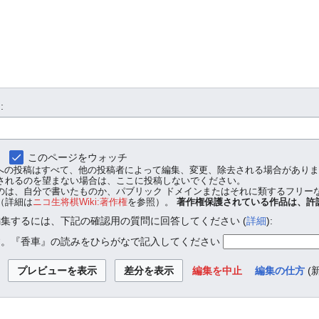
:
このページをウォッチ
kiへの投稿はすべて、他の投稿者によって編集、変更、除去される場合があり
されるのを望まない場合は、ここに投稿しないでください。
のは、自分で書いたものか、パブリック ドメインまたはそれに類するフリー
（詳細は
ニコ生将棋Wiki:著作権
を参照）。
著作権保護されている作品は、許
集するには、下記の確認用の質問に回答してください (
詳細
):
す。『香車』の読みをひらがなで記入してください
編集を中止
編集の仕方
(