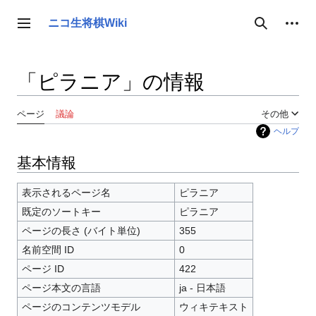
コ
ン
個人用ツール
ニコ生将棋Wiki
サイドバーの切り替え
検索
テ
ン
ツ
「ピラニア」の情報
に
ス
キ
ページ
議論
その他
ッ
ヘルプ
プ
基本情報
表示されるページ名
ピラニア
既定のソートキー
ピラニア
ページの長さ (バイト単位)
355
名前空間 ID
0
ページ ID
422
ページ本文の言語
ja - 日本語
ページのコンテンツモデル
ウィキテキスト