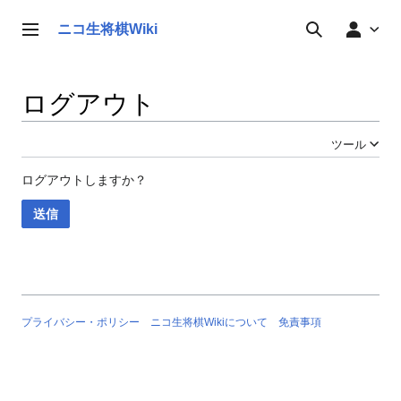
コ
ン
個人用ツール
ニコ生将棋Wiki
メインメニュー
検索
テ
ン
ツ
ログアウト
に
ス
キ
ツール
ッ
プ
ログアウトしますか？
送信
プライバシー・ポリシー
ニコ生将棋Wikiについて
免責事項