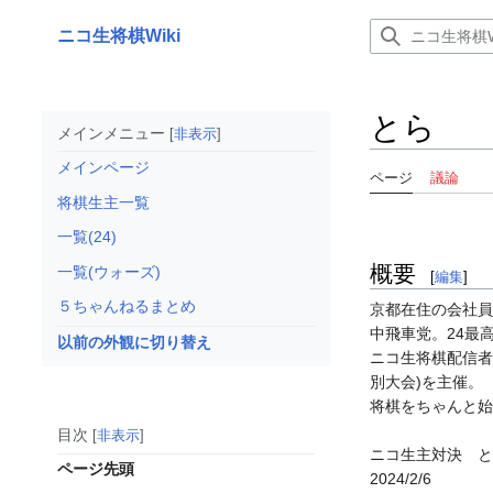
コ
ン
ニコ生将棋Wiki
テ
ン
ツ
とら
に
メインメニュー
非表示
ス
メインページ
キ
ページ
議論
ッ
将棋生主一覧
プ
一覧(24)
概要
一覧(ウォーズ)
[
編集
]
５ちゃんねるまとめ
京都在住の会社員
中飛車党。24最高
以前の外観に切り替え
ニコ生将棋配信者
別大会)を主催。
将棋をちゃんと始
目次
非表示
ニコ生主対決 と
ページ先頭
2024/2/6