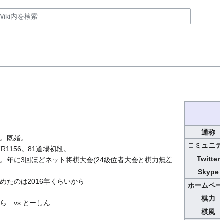
通称
。既婚。
コミュニ
R1156。81道場初段。
Twitter
。年に3回ほどネット将棋大会(24級位者大会と棋力無差
Skype
めたのは2016年くらいから
ホームペ
棋力
ら vs とーしん
棋風