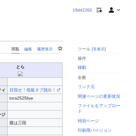
ウォッチリスト
個人用ツール
19d42260
ウォッチ
ツール
閲覧
編集
履歴表示
非表示
操作
とら
移動
全般
リンク元
ティ
目指せ！低級タブ脱出！
関連ページの更新状況
tora2525live
ファイルをアップロー
ド
ージ
特別ページ
腹は三段
印刷用バージョン