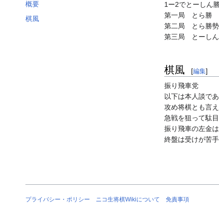
概要
1ー2でとーしん
第一局 とら勝
棋風
第二局 とら勝勢
第三局 とーしん
棋風
[
編集
]
振り飛車党
以下は本人談であ
攻め将棋とも言え
急戦を狙って駄目
振り飛車の左金は
終盤は受けが苦手
プライバシー・ポリシー
ニコ生将棋Wikiについて
免責事項