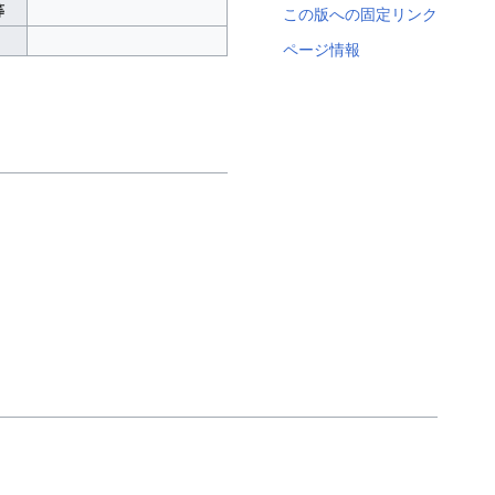
等
この版への固定リンク
ページ情報