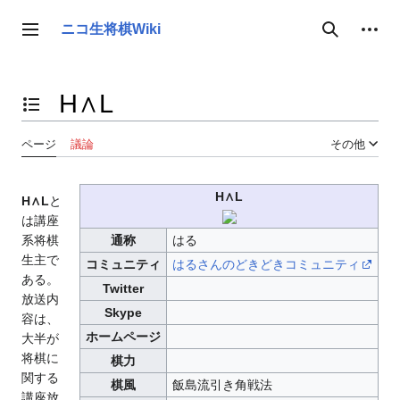
コ
ン
個人用ツール
ニコ生将棋Wiki
サイドバーの切り替え
検索
テ
ン
ツ
H∧L
に
目次の表示・非表示を切り替え
ス
キ
ページ
議論
その他
ッ
プ
H∧L
H∧L
と
は講座
系将棋
通称
はる
生主で
コミュニティ
はるさんのどきどきコミュニティ
ある。
Twitter
放送内
Skype
容は、
ホームページ
大半が
将棋に
棋力
関する
棋風
飯島流引き角戦法
講座放