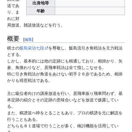
出身地等
送であ
年齢
り、ま
れに対
局放送、雑談放送などを行う。
概要
[
編集
]
棋士の
飯島栄治七段
を尊敬し、飯島流引き角戦法を主力戦法
とする。
しかし、基本的には他の定跡にも精通しており、相掛かり、矢
倉、角換わりなど、居飛車戦法は全て指しこなせる。
特に引き角戦法が角道をあけない初手２６歩であるため、相掛
かりも得意戦法である。
主に級位者向けの講座放送を行い、居飛車振り飛車問わず、基
本定跡の紹介とその定跡の意味合いなどを放送で披露してい
る。
また、棋譜並べ枠をとることもあり、プロの棋譜を元に解説を
行うこともある。
どちらも８１道場で行うことが多く、検討機能を活用してい