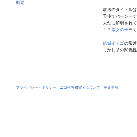
概要
放送のタイトルは
天使でバーンーナ
未だに解明されて
１７歳女の子
曰く
結城イチゴ
の常連
しかしその関係性
プライバシー・ポリシー
ニコ生将棋Wikiについて
免責事項