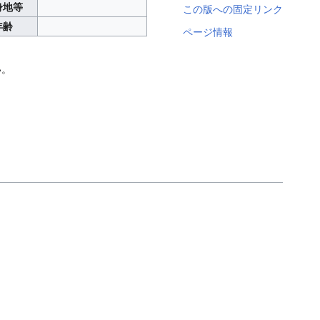
身地等
この版への固定リンク
年齢
ページ情報
い。