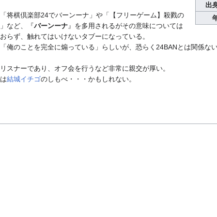
出
「将棋倶楽部24でバーンーナ」や「【フリーゲーム】殺戮の
」など、『
バーンーナ
』を多用されるがその意味については
おらず、触れてはいけないタブーになっている。
「俺のことを完全に煽っている」らしいが、恐らく24BANとは関係な
リスナーであり、オフ会を行うなど非常に親交が厚い。
は
結城イチゴ
のしもべ・・・かもしれない。