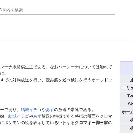
ンーナ系将棋生主である。なおバーンーナについては触れて
に。
４での対局放送を行い、読み筋を述べ検討を行うオーソドッ
コミ
Tw
Sk
ーであり、
結城イチゴ
や
あず
の放送の常連である。
ホー
始、
結城イチゴ
や
あず
放送の特徴である将棋の盤面をクロマ
にポケモンの絵を表示しているいわゆる
クロマキー御三家
の