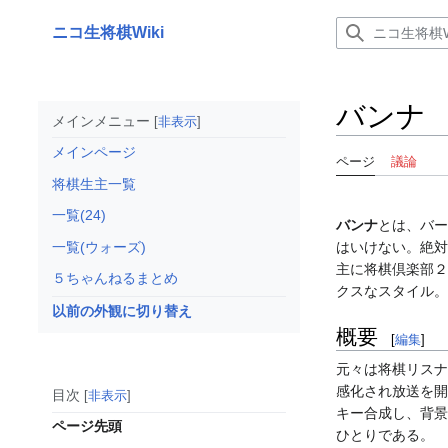
コ
ン
ニコ生将棋Wiki
テ
ン
ツ
バンナ
に
メインメニュー
非表示
ス
メインページ
キ
ページ
議論
ッ
将棋生主一覧
プ
一覧(24)
バンナ
とは、バー
一覧(ウォーズ)
はいけない。絶対
主に将棋倶楽部２
５ちゃんねるまとめ
クスなスタイル。
以前の外観に切り替え
概要
[
編集
]
元々は将棋リスナ
感化され放送を開
目次
非表示
キー合成し、背景
ページ先頭
ひとりである。