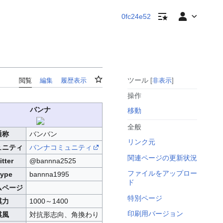
ウォッチリスト
個人用ツール
0fc24e52
ウォッチ
ツール
閲覧
編集
履歴表示
非表示
操作
バンナ
移動
全般
通称
バンバン
リンク元
ュニティ
バンナコミュニティ
関連ページの更新状況
itter
@bannna2525
ファイルをアップロー
ype
bannna1995
ド
ムページ
特別ページ
棋力
1000～1400
印刷用バージョン
棋風
対抗形志向、角換わり